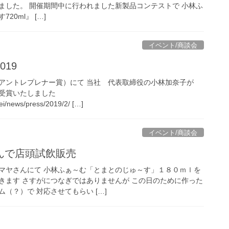
ました。 開催期間中に行われました新製品コンテストで 小林ふ
0ml』 […]
イベント/商談会
19
アントレプレナー賞）にて 当社 代表取締役の小林加奈子が
受賞いたしました
sei/news/press/2019/2/ […]
イベント/商談会
んで店頭試飲販売
マヤさんにて 小林ふぁ～む「とまとのじゅ～す」１８０ｍｌを
きます さすがにつなぎではありませんが この日のために作った
（？）で 対応させてもらい […]