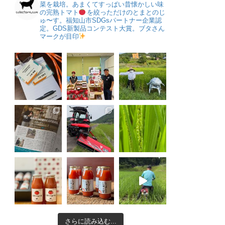
菜を栽培。あまくてすっぱい昔懐かしい味
の完熟トマト
を絞っただけのとまとのじ
ゅ〜す。福知山市SDGsパートナー企業認
定。GDS新製品コンテスト大賞。ブタさん
マークが目印
さらに読み込む...