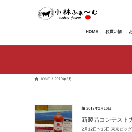
コ
ナ
ン
ビ
テ
ゲ
ン
ー
ツ
シ
HOME
お買い物
へ
ョ
ス
ン
キ
に
ッ
移
プ
動
HOME
2019年2月
2019年2月16日
新製品コンテスト
2月12日〜15日 東京ビ