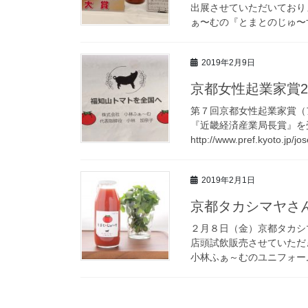
出展させていただいており
ぁ〜むの『とまとのじゅ〜す72
2019年2月9日
京都女性起業家賞20
第７回京都女性起業家賞（
『近畿経済産業局長賞』を
http://www.pref.kyoto.jp/jo
2019年2月1日
京都タカシマヤさ
２月８日（金）京都タカシ
店頭試飲販売させていただ
小林ふぁ～むのユニフォーム