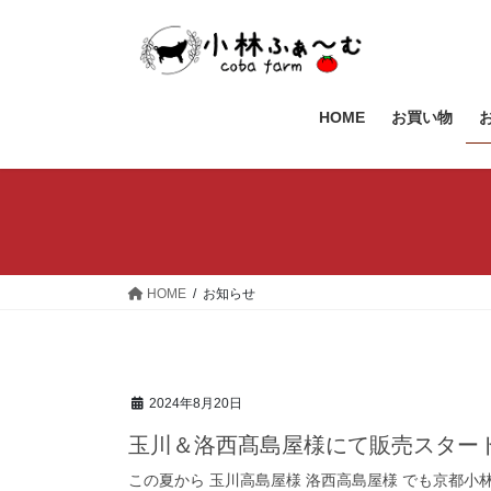
コ
ナ
ン
ビ
テ
ゲ
ン
ー
ツ
シ
HOME
お買い物
へ
ョ
ス
ン
キ
に
ッ
移
プ
動
HOME
お知らせ
2024年8月20日
玉川＆洛西髙島屋様にて販売スター
この夏から 玉川高島屋様 洛西高島屋様 でも京都