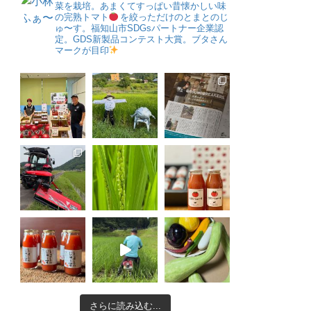
菜を栽培。あまくてすっぱい昔懐かしい味
の完熟トマト
を絞っただけのとまとのじ
ゅ〜す。福知山市SDGsパートナー企業認
定。GDS新製品コンテスト大賞。ブタさん
マークが目印
さらに読み込む...