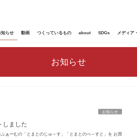
お知らせ
動画
つくっているもの
about
SDGs
メディア
お知らせ
お知らせ
トしました
小林ふぁーむの「とまとのじゅ～す」「とまとのぺ～すと」を お買