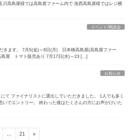
玉川高島屋様では高島屋ファーム内で 洛西高島屋様ではレジ横
イベント/商談会
きます。 7月5(金)～8日(月) 日本橋高島屋(高島屋ファー
島屋 トマト販売あり 7月17日(水)～23 […]
お知らせ
」にて ファイナリストに選出していただきました。 1人でも多く
思いでエントリー。 終わった後はたくさんの方にお声がけいた
固
固
…
21
»