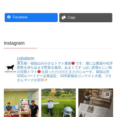
Facebook
Copy
instagram
cobafarm
奥京都・福知山の小さなトマト農家
です。畑には農薬や化学
肥料を持ち込まず野菜を栽培。あまくてすっぱい昔懐かしい味
の完熟トマト
を絞っただけのとまとのじゅ〜す。福知山市
SDGsパートナー企業認定。GDS新製品コンテスト大賞。ブタ
さんマークが目印