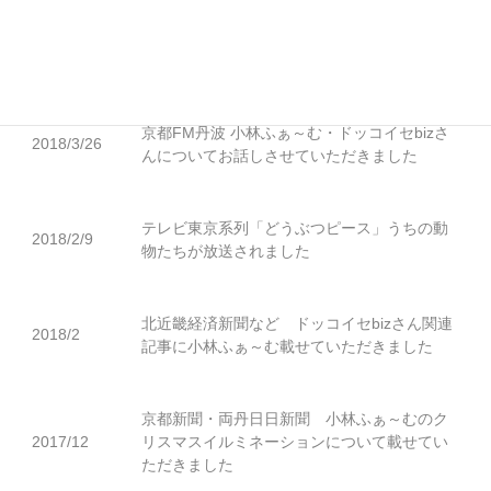
「トマトジュース」「トマト・トロなすセッ
2018/5
ト」の販売および「京の農林女子」の一員と
して記事掲載
京都FM丹波 小林ふぁ～む・ドッコイセbizさ
2018/3/26
んについてお話しさせていただきました
テレビ東京系列「どうぶつピース」うちの動
2018/2/9
物たちが放送されました
北近畿経済新聞など ドッコイセbizさん関連
2018/2
記事に小林ふぁ～む載せていただきました
京都新聞・両丹日日新聞 小林ふぁ～むのク
2017/12
リスマスイルミネーションについて載せてい
ただきました